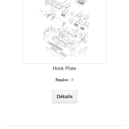
Hook Plate
Repère :
8
Détails