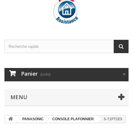
Panier
(vide)
MENU
PANASONIC
CONSOLE PLAFONNIER
S-71PT1E5