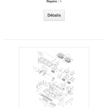
Repère :
4
Détails