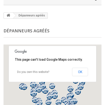
Dépanneurs agréés
DÉPANNEURS AGRÉÉS
This page can't load Google Maps correctly.
This page can't load Google Maps correctly.
OK
OK
Do you own this website?
Do you own this website?