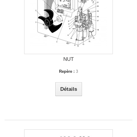
NUT
Repère :
3
Détails