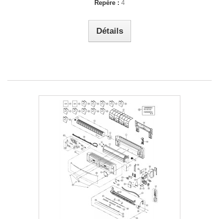
Repère :
4
Détails