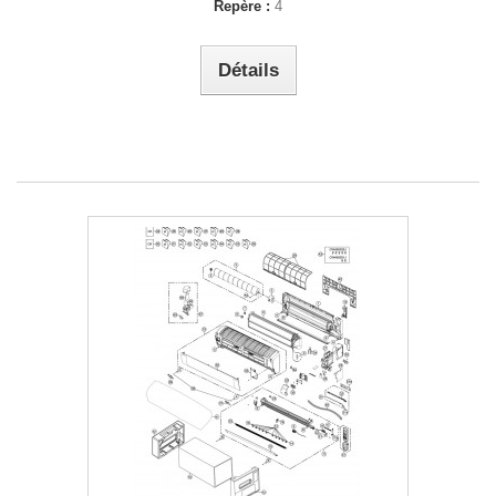
Repère :
4
Détails