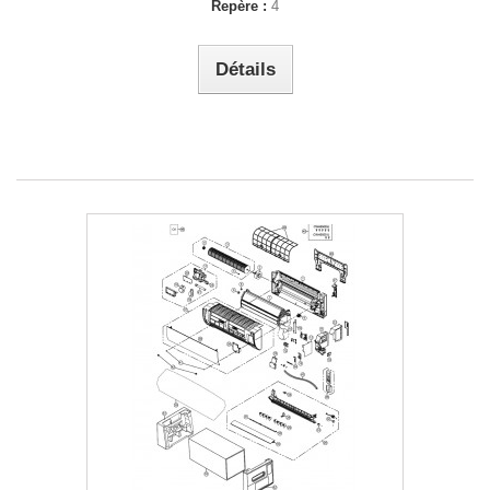
Repère :
4
Détails