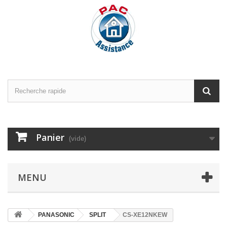
Panier
(vide)
MENU
PANASONIC
SPLIT
CS-XE12NKEW