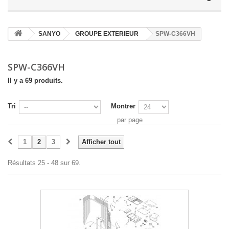
SANYO
GROUPE EXTERIEUR
SPW-C366VH
SPW-C366VH
Il y a 69 produits.
Tri
Montrer
par page
1
2
3
Afficher tout
Résultats 25 - 48 sur 69.