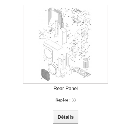
Rear Panel
Repère :
33
Détails