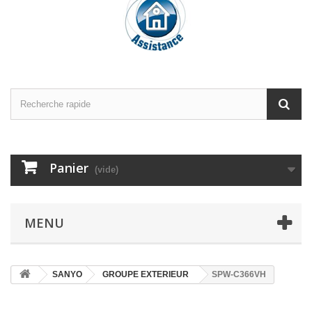
Panier
(vide)
MENU
SANYO
GROUPE EXTERIEUR
SPW-C366VH