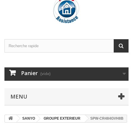
Panier
(vide)
MENU
SANYO
GROUPE EXTERIEUR
SPW-CR484GVH8B