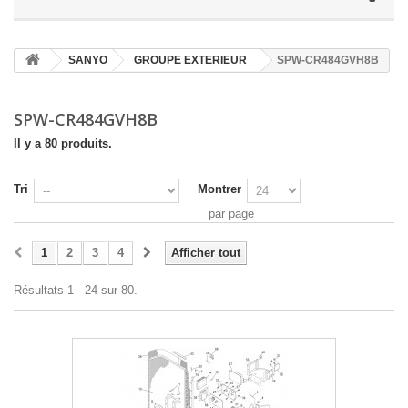
SANYO
GROUPE EXTERIEUR
SPW-CR484GVH8B
SPW-CR484GVH8B
Il y a 80 produits.
Tri
Montrer
par page
1
2
3
4
Afficher tout
Résultats 1 - 24 sur 80.