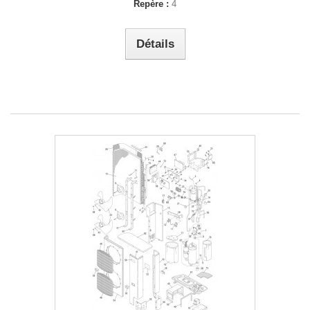
Repère :
4
Détails