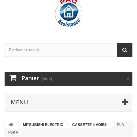
Panier
(vide)
MENU
MITSUBISHI ELECTRIC
CASSETTE 4 VOIES
PLA-
P6KA