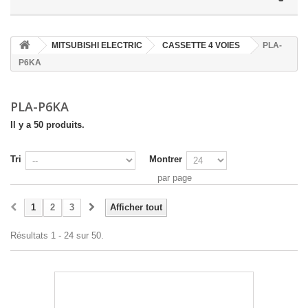
MITSUBISHI ELECTRIC
CASSETTE 4 VOIES
PLA-
P6KA
PLA-P6KA
Il y a 50 produits.
Tri
Montrer
par page
1
2
3
Afficher tout
Résultats 1 - 24 sur 50.