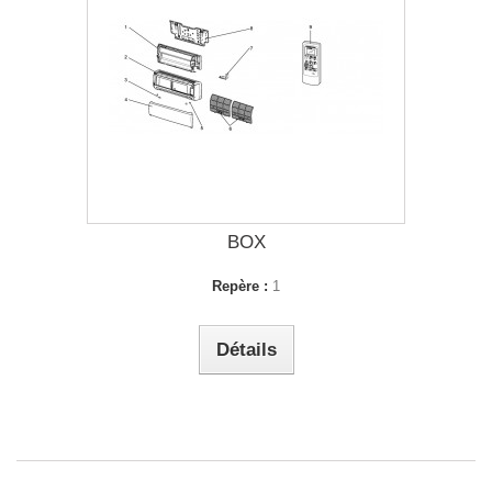
BOX
Repère :
1
Détails