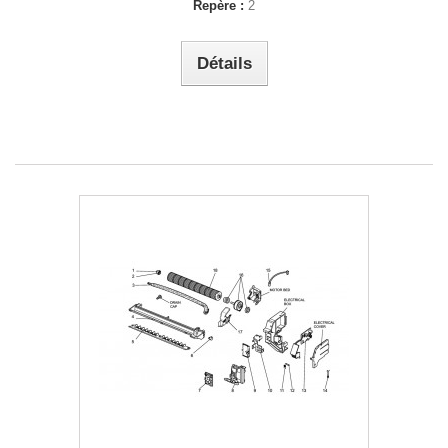
Repère :
2
Détails