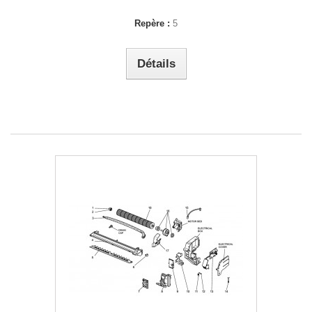
Repère :
5
Détails