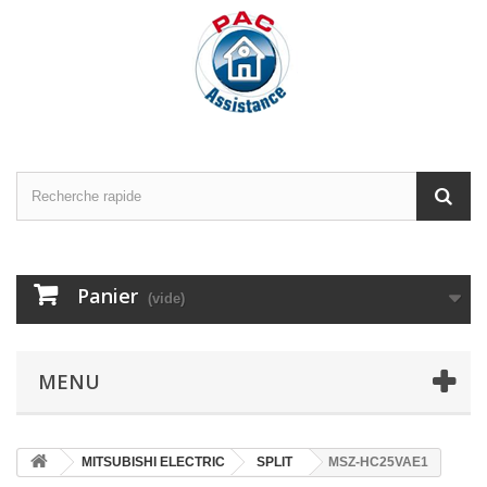
Panier
(vide)
MENU
MITSUBISHI ELECTRIC
SPLIT
MSZ-HC25VAE1