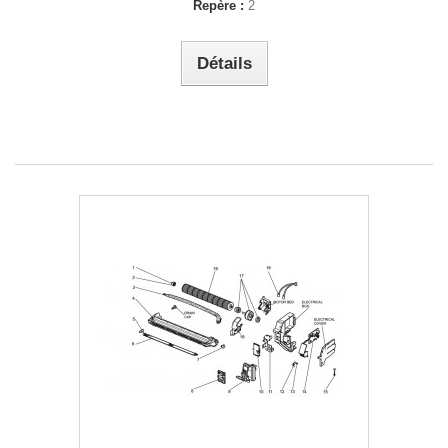
Repère :
2
Détails