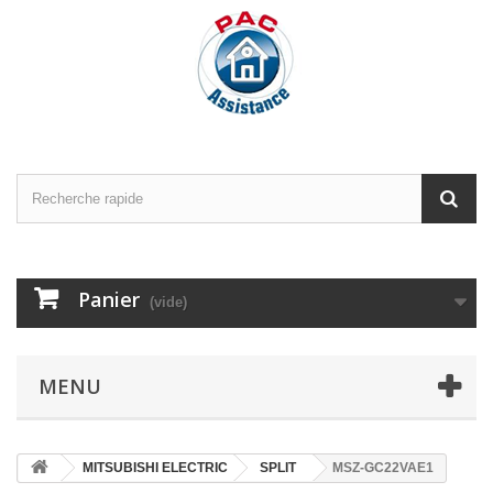
Panier
(vide)
MENU
MITSUBISHI ELECTRIC
SPLIT
MSZ-GC22VAE1