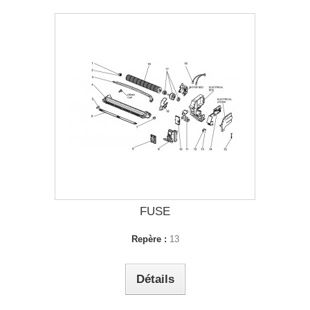
FUSE
Repère :
13
Détails