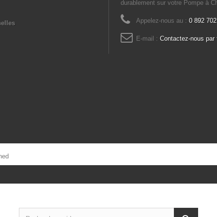
durablement sur votre Pompe à Ch
Appelez-nous au :
0 892 702
elles
E-mail :
Contactez-nous par 
ned