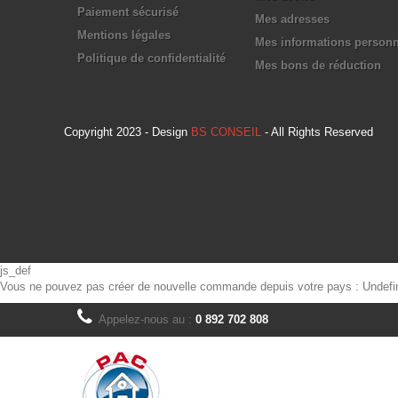
Paiement sécurisé
Mes adresses
Mentions légales
Mes informations personn
Politique de confidentialité
Mes bons de réduction
Copyright 2023 - Design
BS CONSEIL
- All Rights Reserved
js_def
Vous ne pouvez pas créer de nouvelle commande depuis votre pays :
Undefi
Appelez-nous au :
0 892 702 808