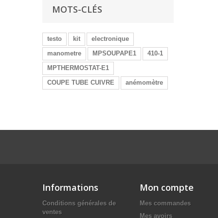
MOTS-CLÉS
testo
kit
electronique
manometre
MPSOUPAPE1
410-1
MPTHERMOSTAT-E1
COUPE TUBE CUIVRE
anémomètre
Informations
Mon compte
Conditions générales de
Mes commandes
ventes
Mes avoirs