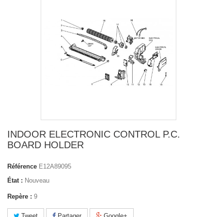
INDOOR ELECTRONIC CONTROL P.C.
BOARD HOLDER
Référence
E12A89095
État :
Nouveau
Repère :
9
Tweet
Partager
Google+