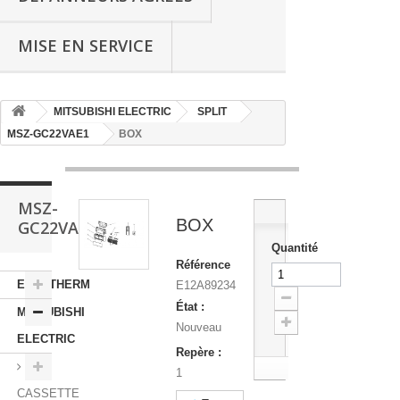
MISE EN SERVICE
MITSUBISHI ELECTRIC
SPLIT
MSZ-GC22VAE1
BOX
MSZ-
BOX
GC22VAE1
Quantité
Référence
EASYTHERM
E12A89234
État :
MITSUBISHI
Nouveau
ELECTRIC
Repère :
1
CASSETTE