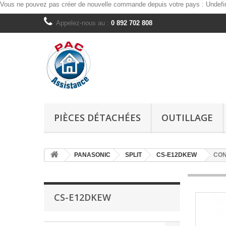
Vous ne pouvez pas créer de nouvelle commande depuis votre pays :
Undefi
Appelez-nous au :
0 892 702 808
PIÈCES DÉTACHÉES
OUTILLAGE
PANASONIC
SPLIT
CS-E12DKEW
CON
CS-E12DKEW