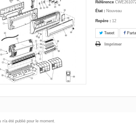
Référence
CWE26107
État :
Nouveau
Repère :
12
Tweet
Parta
Imprimer
 n'a été publié pour le moment.