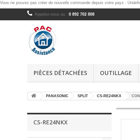
Vous ne pouvez pas créer de nouvelle commande depuis votre pays :
Undefi
Appelez-nous au :
0 892 702 808
PIÈCES DÉTACHÉES
OUTILLAGE
PANASONIC
SPLIT
CS-RE24NKX
CON
CS-RE24NKX