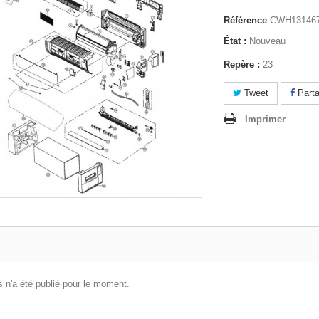
Référence
CWH13146
État :
Nouveau
Repère :
23
Tweet
Parta
Imprimer
 n'a été publié pour le moment.