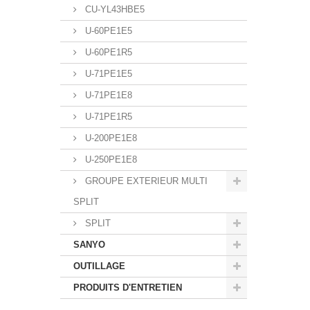
CU-YL43HBE5
U-60PE1E5
U-60PE1R5
U-71PE1E5
U-71PE1E8
U-71PE1R5
U-200PE1E8
U-250PE1E8
GROUPE EXTERIEUR MULTI
SPLIT
SPLIT
SANYO
OUTILLAGE
PRODUITS D'ENTRETIEN