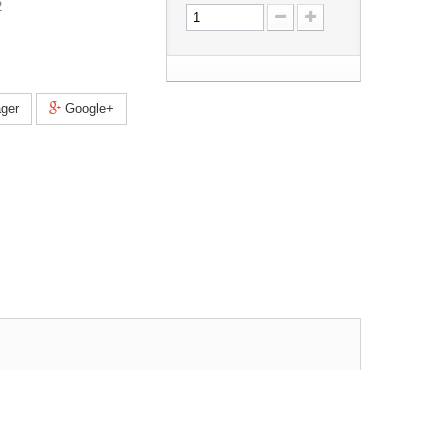
2
ger
Google+