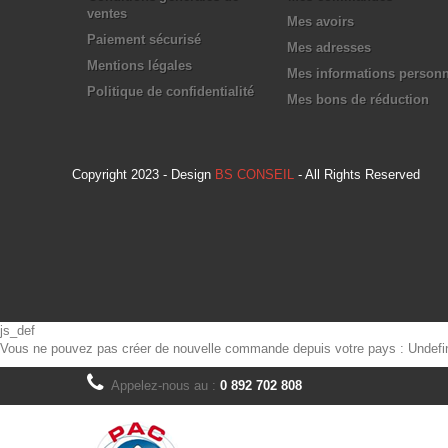
ventes
Mes avoirs
Paiement sécurisé
Mes adresses
Mentions légales
Mes informations personn
Politique de confidentialité
Mes bons de réduction
Copyright 2023 - Design
BS CONSEIL
- All Rights Reserved
js_def
Vous ne pouvez pas créer de nouvelle commande depuis votre pays :
Undefi
Appelez-nous au :
0 892 702 808