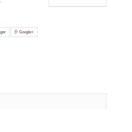
0
ger
Google+