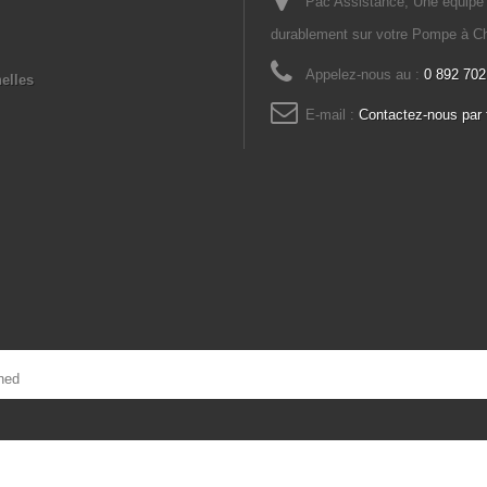
Pac Assistance, Une équipe d
durablement sur votre Pompe à Ch
Appelez-nous au :
0 892 702
elles
E-mail :
Contactez-nous par 
ned