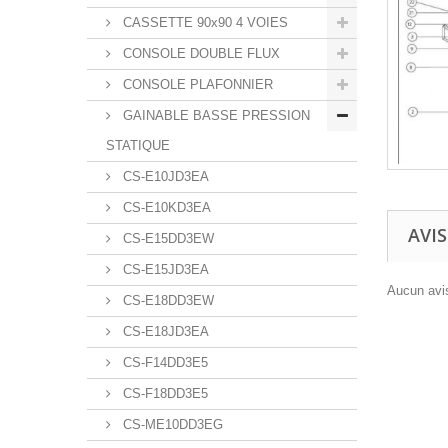
CASSETTE 90x90 4 VOIES
CONSOLE DOUBLE FLUX
CONSOLE PLAFONNIER
GAINABLE BASSE PRESSION
STATIQUE
CS-E10JD3EA
CS-E10KD3EA
AVIS
CS-E15DD3EW
CS-E15JD3EA
Aucun avis
CS-E18DD3EW
CS-E18JD3EA
CS-F14DD3E5
CS-F18DD3E5
CS-ME10DD3EG