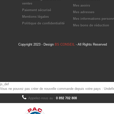
ventes
Mes avoirs
Paiement sécurisé
Mes adresses
Mentions légales
Mes informations personn
Politique de confidentialité
Mes bons de réduction
Copyright 2023 - Design
BS CONSEIL
- All Rights Reserved
js_def
Vous ne pouvez pas créer de nouvelle commande depuis votre pays :
Undefi
Appelez-nous au :
0 892 702 808