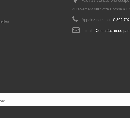
Pac Assistance, Une équipe d
durablement sur votre Pompe à Ch
Appelez-nous au :
0 892 702
elles
E-mail :
Contactez-nous par 
ned