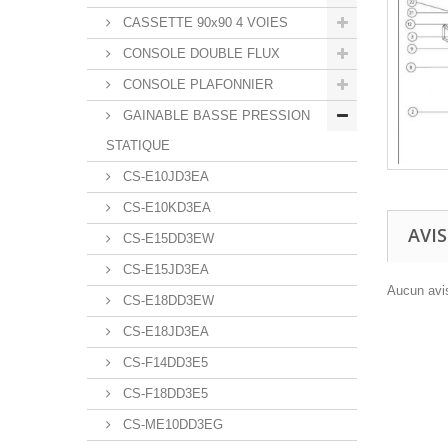
CASSETTE 90x90 4 VOIES
CONSOLE DOUBLE FLUX
CONSOLE PLAFONNIER
GAINABLE BASSE PRESSION
STATIQUE
CS-E10JD3EA
CS-E10KD3EA
AVIS
CS-E15DD3EW
CS-E15JD3EA
Aucun avis
CS-E18DD3EW
CS-E18JD3EA
CS-F14DD3E5
CS-F18DD3E5
CS-ME10DD3EG