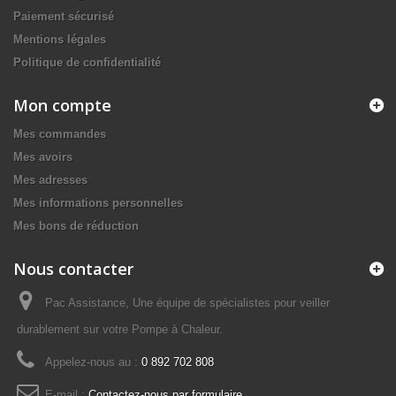
Paiement sécurisé
Mentions légales
Politique de confidentialité
Mon compte
Mes commandes
Mes avoirs
Mes adresses
Mes informations personnelles
Mes bons de réduction
Nous contacter
Pac Assistance, Une équipe de spécialistes pour veiller
durablement sur votre Pompe à Chaleur.
Appelez-nous au :
0 892 702 808
E-mail :
Contactez-nous par formulaire