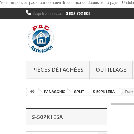
Vous ne pouvez pas créer de nouvelle commande depuis votre pays :
Undefi
Appelez-nous au :
0 892 702 808
PIÈCES DÉTACHÉES
OUTILLAGE
PANASONIC
SPLIT
S-50PK1E5A
Fram
S-50PK1E5A