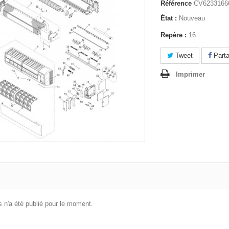
Référence
CV6233166
État :
Nouveau
Repère :
16
Tweet
Parta
Imprimer
 n'a été publié pour le moment.