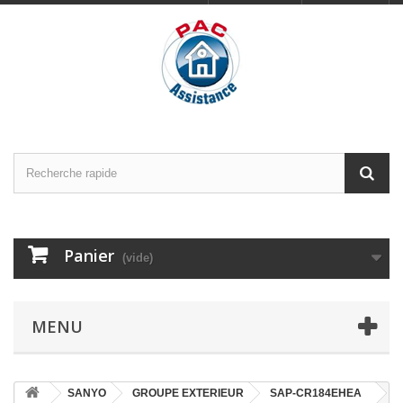
Panier
(vide)
MENU
SANYO
GROUPE EXTERIEUR
SAP-CR184EHEA