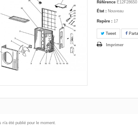
Référence
E12F28650
État :
Nouveau
Repère :
17
Tweet
Parta
Imprimer
 n'a été publié pour le moment.