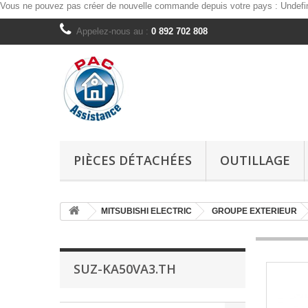
Vous ne pouvez pas créer de nouvelle commande depuis votre pays :
Undefi
Appelez-nous au :
0 892 702 808
PIÈCES DÉTACHÉES
OUTILLAGE
MITSUBISHI ELECTRIC
GROUPE EXTERIEUR
SUZ-KA50VA3.TH