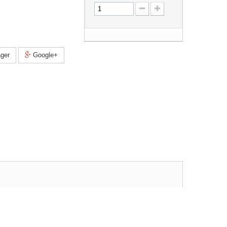
ger
Google+