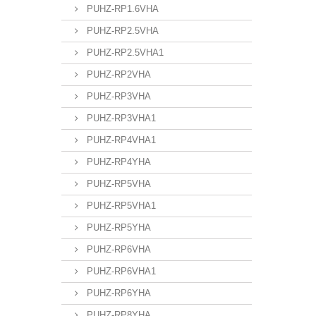
PUHZ-RP1.6VHA
PUHZ-RP2.5VHA
PUHZ-RP2.5VHA1
PUHZ-RP2VHA
PUHZ-RP3VHA
PUHZ-RP3VHA1
PUHZ-RP4VHA1
PUHZ-RP4YHA
PUHZ-RP5VHA
PUHZ-RP5VHA1
PUHZ-RP5YHA
PUHZ-RP6VHA
PUHZ-RP6VHA1
PUHZ-RP6YHA
PUHZ-RP8YHA