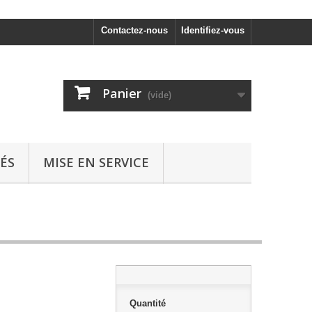
Contactez-nous
Identifiez-vous
Panier
(vide)
ÉS
MISE EN SERVICE
Quantité