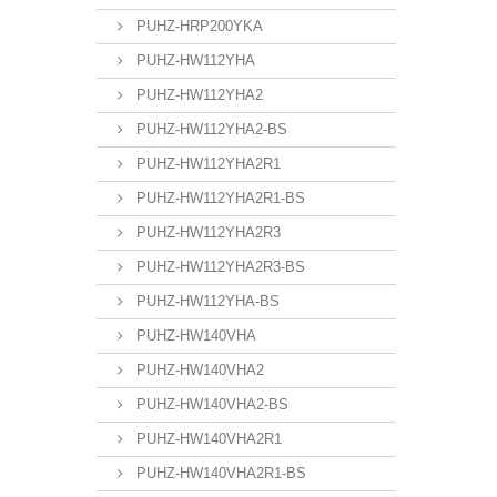
PUHZ-HRP200YKA
PUHZ-HW112YHA
PUHZ-HW112YHA2
PUHZ-HW112YHA2-BS
PUHZ-HW112YHA2R1
PUHZ-HW112YHA2R1-BS
PUHZ-HW112YHA2R3
PUHZ-HW112YHA2R3-BS
PUHZ-HW112YHA-BS
PUHZ-HW140VHA
PUHZ-HW140VHA2
PUHZ-HW140VHA2-BS
PUHZ-HW140VHA2R1
PUHZ-HW140VHA2R1-BS