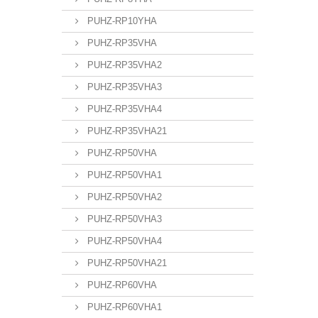
PUHZ-RP10YHA
PUHZ-RP35VHA
PUHZ-RP35VHA2
PUHZ-RP35VHA3
PUHZ-RP35VHA4
PUHZ-RP35VHA21
PUHZ-RP50VHA
PUHZ-RP50VHA1
PUHZ-RP50VHA2
PUHZ-RP50VHA3
PUHZ-RP50VHA4
PUHZ-RP50VHA21
PUHZ-RP60VHA
PUHZ-RP60VHA1