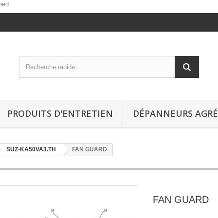
ned
PRODUITS D'ENTRETIEN
DÉPANNEURS AGRÉ
SUZ-KA50VA3.TH
FAN GUARD
FAN GUARD