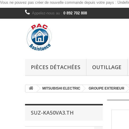
Vous ne pouvez pas créer de nouvelle commande depuis votre pays :
Undefi
Appelez-nous au :
0 892 702 808
PIÈCES DÉTACHÉES
OUTILLAGE
MITSUBISHI ELECTRIC
GROUPE EXTERIEUR
SUZ-KA50VA3.TH